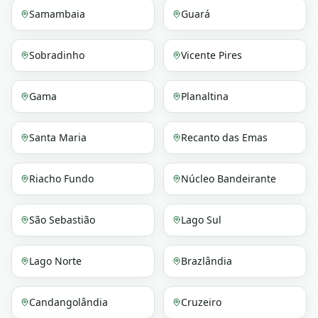
Samambaia
Guará
Sobradinho
Vicente Pires
Gama
Planaltina
Santa Maria
Recanto das Emas
Riacho Fundo
Núcleo Bandeirante
São Sebastião
Lago Sul
Lago Norte
Brazlândia
Candangolândia
Cruzeiro