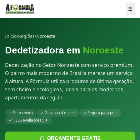
Pular para o conteúdo
☰
Início
/
Regiões
/
Noroeste
Dedetizadora em
Noroeste
Dedetização no Setor Noroeste com serviço premium.
O bairro mais moderno de Brasília merece um serviço
à altura. A Fórmula utiliza produtos de última geração,
sem cheiro e ecológicos, ideais para os modernos
apartamentos da região.
✓
Sem cheiro
✓
Garantia 4 meses
✓
Seguro para pets
✓
+385 avaliações 5★
💬 ORÇAMENTO GRÁTIS
ORÇAMENTO GRÁTIS