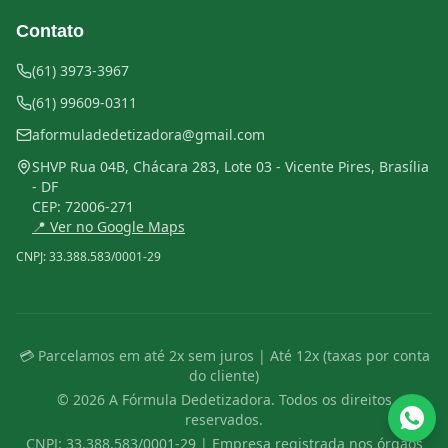
Contato
(61) 3973-3967
(61) 99609-0311
aformuladedetizadora@gmail.com
SHVP Rua 04B, Chácara 283, Lote 03 - Vicente Pires, Brasília
- DF
CEP:
72006-271
📍 Ver no Google Maps
CNPJ:
33.388.583/0001-29
💳 Parcelamos em até 2x sem juros | Até 12x (taxas por conta
do cliente)
©
2026
A Fórmula Dedetizadora. Todos os direitos
reservados.
CNPJ:
33.388.583/0001-29
| Empresa registrada nos órgãos