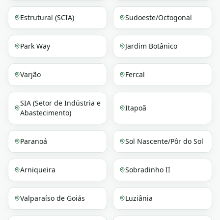
Estrutural (SCIA)
Sudoeste/Octogonal
Park Way
Jardim Botânico
Varjão
Fercal
SIA (Setor de Indústria e
Itapoã
Abastecimento)
Paranoá
Sol Nascente/Pôr do Sol
Arniqueira
Sobradinho II
Valparaíso de Goiás
Luziânia