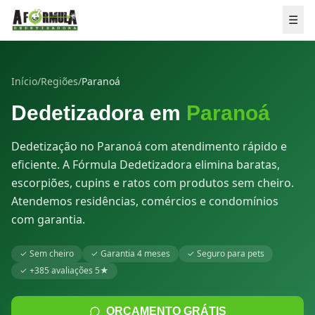
Pular para o conteúdo
☰
Início
/
Regiões
/
Paranoá
Dedetizadora em
Paranoá
Dedetização no Paranoá com atendimento rápido e
eficiente. A Fórmula Dedetizadora elimina baratas,
escorpiões, cupins e ratos com produtos sem cheiro.
Atendemos residências, comércios e condomínios
com garantia.
✓
Sem cheiro
✓
Garantia 4 meses
✓
Seguro para pets
✓
+385 avaliações 5★
💬 ORÇAMENTO GRÁTIS
ORÇAMENTO GRÁTIS