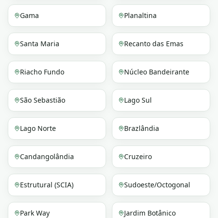
Gama
Planaltina
Santa Maria
Recanto das Emas
Riacho Fundo
Núcleo Bandeirante
São Sebastião
Lago Sul
Lago Norte
Brazlândia
Candangolândia
Cruzeiro
Estrutural (SCIA)
Sudoeste/Octogonal
Park Way
Jardim Botânico