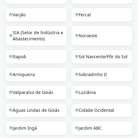
Varjão
Fercal
SIA (Setor de Indústria e
Noroeste
Abastecimento)
Itapoã
Sol Nascente/Pôr do Sol
Arniqueira
Sobradinho II
Valparaíso de Goiás
Luziânia
Águas Lindas de Goiás
Cidade Ocidental
Jardim Ingá
Jardim ABC