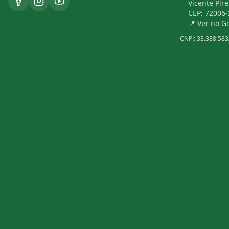
Vicente Pire
CEP:
72006-
📍 Ver no 
CNPJ:
33.388.583