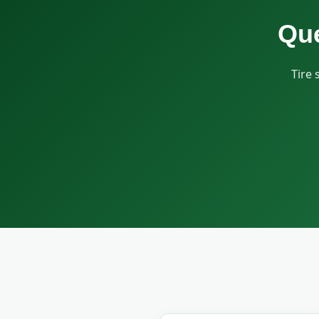
Que
Tire 