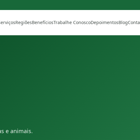
Serviços
Regiões
Benefícios
Trabalhe Conosco
Depoimentos
Blog
Conta
as e animais.