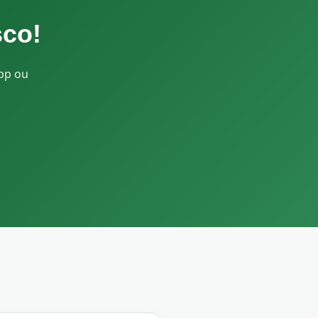
sco!
App ou