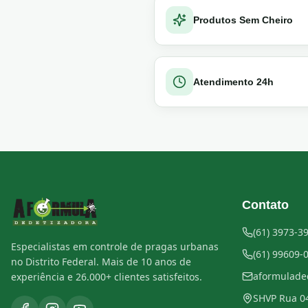
Produtos Sem Cheiro
Atendimento 24h
Contato
(61) 3973-3
Especialistas em controle de pragas urbanas
(61) 99609-
no Distrito Federal. Mais de 10 anos de
aformulade
experiência e 26.000+ clientes satisfeitos.
SHVP Rua 04