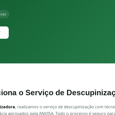
icas
7
iona o Serviço de
Descupiniza
izadora
, realizamos o serviço de
descupinização
com técnic
cácia aprovados pela ANVISA. Todo o processo é seguro para