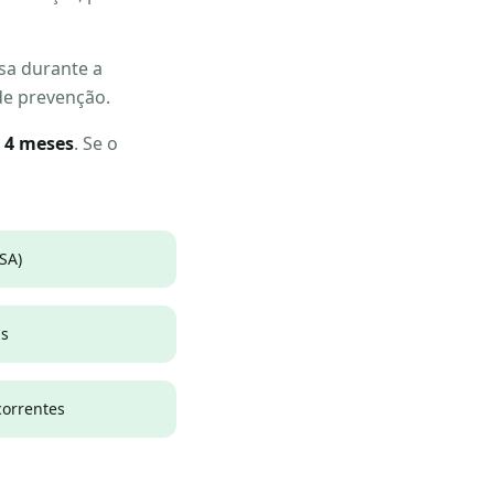
asa durante a
 de prevenção.
é 4 meses
. Se o
SA)
as
orrentes