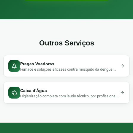
Outros Serviços
Pragas Voadoras
Fumacê e soluções eficazes contra mosquito da dengue,
pernilongos e moscas. Nebulização UBV profissional para
áreas externas e internas.
Caixa d'Água
Higienização completa com laudo técnico, por profissionais
capacitados e equipamentos adequados.