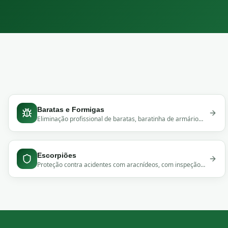
Baratas e Formigas
Eliminação profissional de baratas, baratinha de armário
(Blatella Germanica) e formigas com produtos sem cheiro,
seguros para pets e crianças.
Escorpiões
Proteção contra acidentes com aracnídeos, com inspeção
detalhada e aplicação segura.