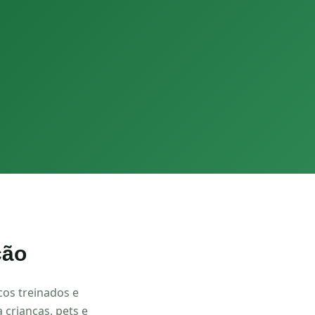
ção
os treinados e
 crianças, pets e