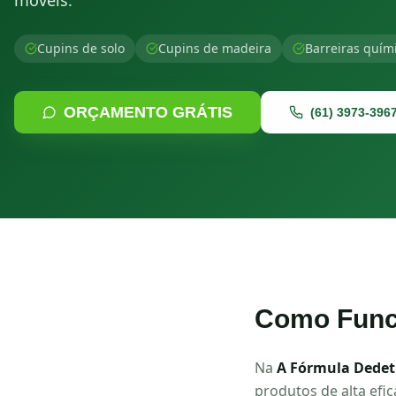
móveis.
Cupins de solo
Cupins de madeira
Barreiras quím
ORÇAMENTO GRÁTIS
(61) 3973-396
Como Func
Na
A Fórmula Dedet
produtos de alta efi