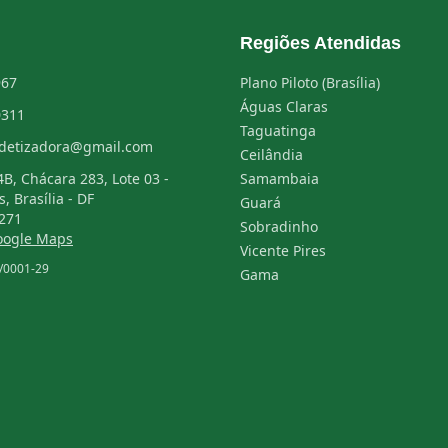
Regiões Atendidas
967
Plano Piloto (Brasília)
Águas Claras
0311
Taguatinga
detizadora@gmail.com
Ceilândia
B, Chácara 283, Lote 03 -
Samambaia
s, Brasília - DF
Guará
271
Sobradinho
Google Maps
Vicente Pires
/0001-29
Gama