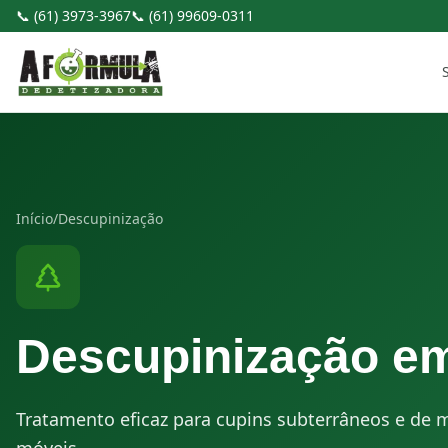
Pular para o conteúdo
📞
(61) 3973-3967
📞
(61) 99609-0311
Início
/
Descupinização
Descupinização
e
Tratamento eficaz para cupins subterrâneos e de m