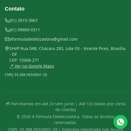
Contato
(61) 3973-3967
(61) 99609-0311
aformuladedetizadora@gmail.com
SHVP Rua 04B, Chácara 283, Lote 03 - Vicente Pires, Brasília
- DF
CEP:
72006-271
📍 Ver no Google Maps
CNPJ:
33.388.583/0001-29
💳 Parcelamos em até 2x sem juros | Até 12x (taxas por conta
do cliente)
©
2026
A Fórmula Dedetizadora. Todos os direitos
reservados.
CNPJ:
33.388.583/0001-29
| Empresa registrada nos órgãos