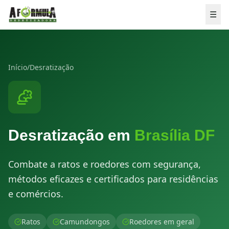
Pular para o conteúdo
☰
Início
/
Desratização
Desratização
em
Brasília DF
Combate a ratos e roedores com segurança,
métodos eficazes e certificados para residências
e comércios.
💬 ORÇAMENTO GRÁTIS
Ratos
Camundongos
Roedores em geral