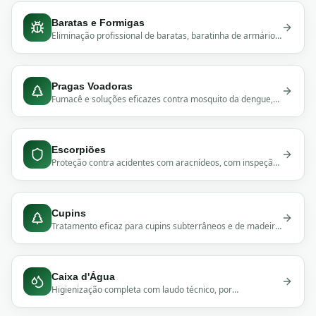
Baratas e Formigas
Eliminação profissional de baratas, baratinha de armário
(Blatella Germanica) e formigas com produtos sem cheiro,
seguros para pets e crianças.
Pragas Voadoras
Fumacê e soluções eficazes contra mosquito da dengue,
pernilongos e moscas. Nebulização UBV profissional para
áreas externas e internas.
Escorpiões
Proteção contra acidentes com aracnídeos, com inspeção
detalhada e aplicação segura.
Cupins
Tratamento eficaz para cupins subterrâneos e de madeira
seca, preservando estruturas e móveis.
Caixa d'Água
Higienização completa com laudo técnico, por
profissionais capacitados e equipamentos adequados.